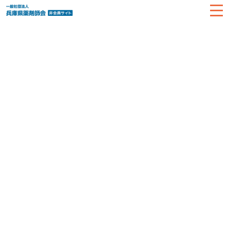
HOME
お知らせ
日本薬剤師研修センターへ（PECS）の報告
【第1回薬物濫用防止等の社会課題に対応した研修会】
INFOMATION
お知らせ
2024.07.19
日本薬剤師研修センターへ（PECS）の報告【第1回薬物濫用防止等の社
会課題に対応した研修会】
お知らせ